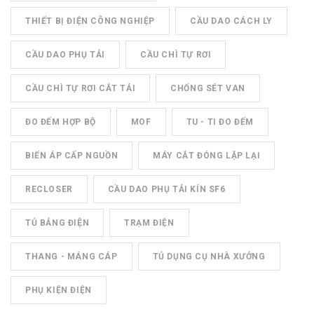
THIẾT BỊ ĐIỆN CÔNG NGHIỆP
CẦU DAO CÁCH LY
CẦU DAO PHỤ TẢI
CẦU CHÌ TỰ RƠI
CẦU CHÌ TỰ RƠI CẮT TẢI
CHỐNG SÉT VAN
ĐO ĐẾM HỢP BỘ
MOF
TU - TI ĐO ĐẾM
BIẾN ÁP CẤP NGUỒN
MÁY CẮT ĐÓNG LẶP LẠI
RECLOSER
CẦU DAO PHỤ TẢI KÍN SF6
TỦ BẢNG ĐIỆN
TRẠM ĐIỆN
THANG - MÁNG CÁP
TỦ DỤNG CỤ NHÀ XƯỞNG
PHỤ KIỆN ĐIỆN