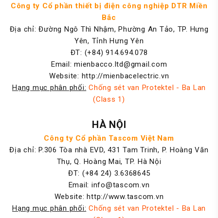
Công ty Cổ phần thiết bị điện công nghiệp DTR Miền
Bắc
Địa chỉ: Đường Ngô Thì Nhậm, Phường An Tảo, TP. Hưng
Yên, Tỉnh Hưng Yên
ĐT: (+84) 914.694.078
Email: mienbacco.ltd@gmail.com
Website: http://mienbacelectric.vn
Hạng mục phân phối:
Chống sét van Protektel - Ba Lan
(Class 1)
HÀ NỘI
Công ty Cổ phần Tascom Việt Nam
Địa chỉ: P.306 Tòa nhà EVD, 431 Tam Trinh, P. Hoàng Văn
Thụ, Q. Hoàng Mai, TP. Hà Nội
ĐT: (+84 24) 3.6368645
Email: info@tascom.vn
Website: http://www.tascom.vn
Hạng mục phân phối:
Chống sét van Protektel - Ba Lan