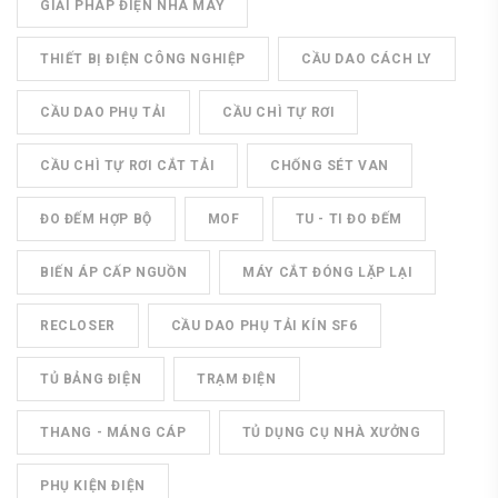
GIẢI PHÁP ĐIỆN NHÀ MÁY
THIẾT BỊ ĐIỆN CÔNG NGHIỆP
CẦU DAO CÁCH LY
CẦU DAO PHỤ TẢI
CẦU CHÌ TỰ RƠI
CẦU CHÌ TỰ RƠI CẮT TẢI
CHỐNG SÉT VAN
ĐO ĐẾM HỢP BỘ
MOF
TU - TI ĐO ĐẾM
BIẾN ÁP CẤP NGUỒN
MÁY CẮT ĐÓNG LẶP LẠI
RECLOSER
CẦU DAO PHỤ TẢI KÍN SF6
TỦ BẢNG ĐIỆN
TRẠM ĐIỆN
THANG - MÁNG CÁP
TỦ DỤNG CỤ NHÀ XƯỞNG
PHỤ KIỆN ĐIỆN