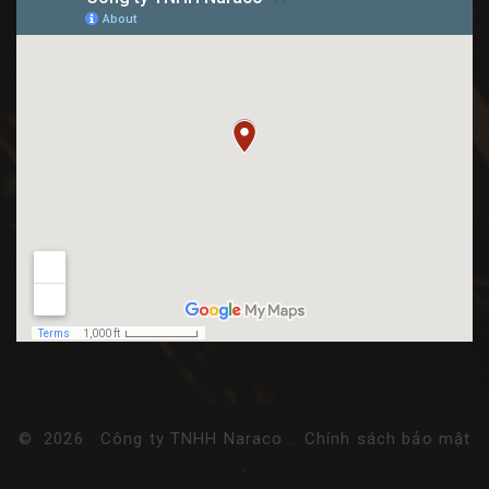
©
2026
Công ty TNHH Naraco
.
Chính sách bảo mật
.